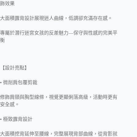
飾效果
大面積露背設計展現迷人曲線，低調卻充滿存在感。
專屬於潛行迷宮女孩的反差魅力—
保守與性感的完美平
衡
【設計亮點】
• 微削肩
包覆剪裁
修飾肩頸與胸型線條，視覺更顯俐落高級，活動時更有
安全感。
•
極致露背設計
大面積挖背延伸至腰線，完整展現背部曲線，從背影就