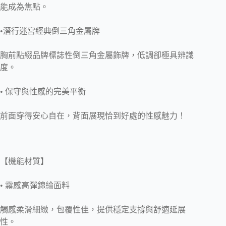
能成為焦點。
•
潛行迷宮經典倒三角金屬牌
胸前點綴品牌標誌性倒三角金屬飾牌，低調卻極具辨識
度。
•
保守與性感的完美平衡
前面穿得安心自在，背面展現恰到好處的性感魅力！
【機能材質】
•
霧感高彈錦綸面料
觸感柔滑細緻，包覆性佳，提供穩定支撐與舒適延展
性。