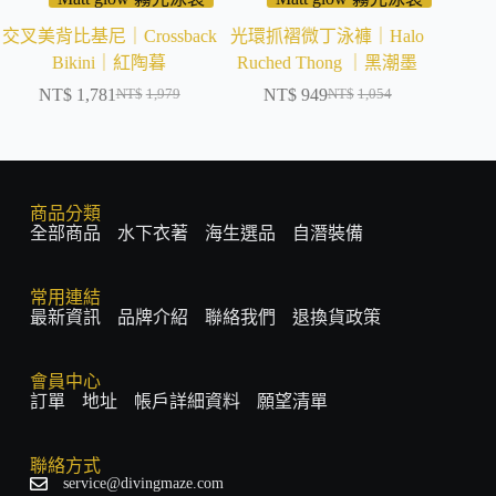
交叉美背比基尼｜Crossback
光環抓褶微丁泳褲｜Halo
長
Bikini｜紅陶暮
Ruched Thong ｜黑潮墨
Long
NT$
1,781
NT$
949
N
NT$
1,979
NT$
1,054
商品分類
全部商品
水下衣著
海生選品
自潛裝備
常用連結
最新資訊
品牌介紹
聯絡我們
退換貨政策
會員中心
訂單
地址
帳戶詳細資料
願望清單
聯絡方式
service@divingmaze.com