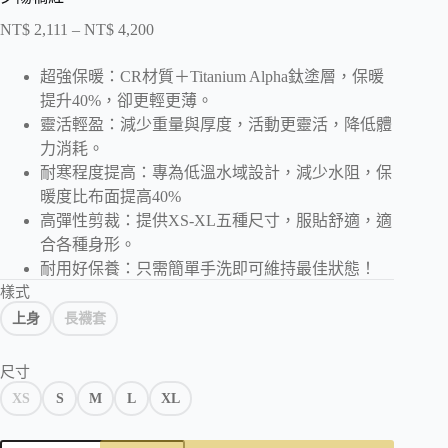
NT$
2,111
–
NT$
4,200
超強保暖：CR材質＋Titanium Alpha鈦塗層，保暖
提升40%，卻更輕更薄。
靈活輕盈：減少重量與厚度，活動更靈活，降低體
力消耗。
耐寒程度提高：專為低溫水域設計，減少水阻，保
暖度比布面提高40%
高彈性剪裁：提供XS-XL五種尺寸，服貼舒適，適
合各種身形。
耐用好保養：只需簡單手洗即可維持最佳狀態！
樣式
上身
長襪套
尺寸
XS
S
M
L
XL