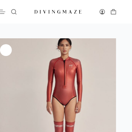
永恆美神｜極致2mm滑面防寒衣｜長襪套裝經典系列｜夕陽橘紅
選擇規格
NT$
2,111
–
NT$
4,200