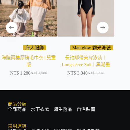
海人服飾
Matt glow 霧光泳裝
海陸兩棲厚磅毛巾衣 | 兒童
長袖綁帶美背泳裝｜
海洋女
版
Longsleeve Suit｜黑潮墨
NT$
1,280
NT$
3,040
NT$
NT$
1,580
NT$
3,378
商品分類
全部商品
水下衣著
海生選品
自潛裝備
常用連結