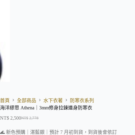
首頁
全部商品
水下衣著
防寒衣系列
海洋繆思 Athena｜3mm修身拉鍊連身防寒衣
NT$
2,500
NT$
2,778
🌊 新色預購｜湛藍銀｜
預計 7 月初到貨，
到貨後會依訂