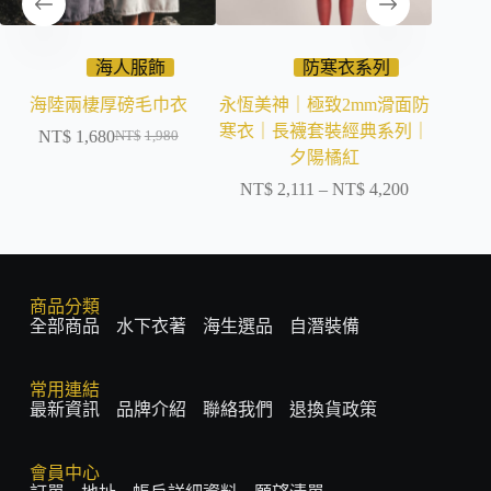
海人服飾
防寒衣系列
海陸兩棲厚磅毛巾衣
永恆美神｜極致2mm滑面防
永恆美
寒衣｜長襪套裝經典系列｜
寒衣｜
NT$
1,680
NT$
1,980
夕陽橘紅
NT$
2,111
–
NT$
4,200
NT$
商品分類
全部商品
水下衣著
海生選品
自潛裝備
常用連結
最新資訊
品牌介紹
聯絡我們
退換貨政策
會員中心